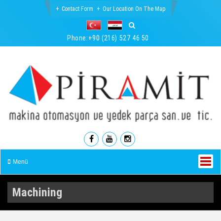
Contact Form
Our Location On The Map
Phone:
+90 (216) 527 46 50
Menü
Machining