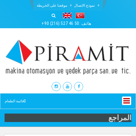
نموذج الاتصال
موقعنا على الخريطة
: هاتف
+90 (216) 527 46 50
قائمة الطعام
المراجع